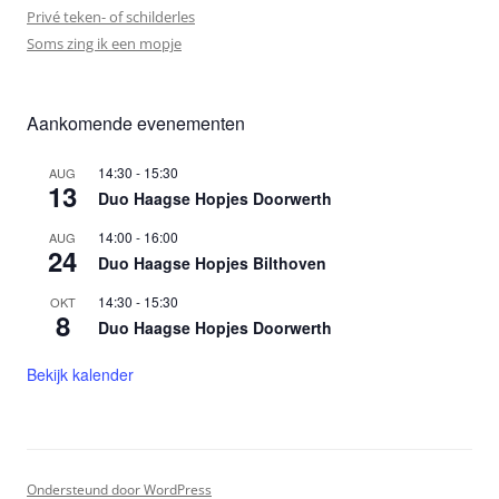
Privé teken- of schilderles
Soms zing ik een mopje
Aankomende evenementen
14:30
-
15:30
AUG
13
Duo Haagse Hopjes Doorwerth
14:00
-
16:00
AUG
24
Duo Haagse Hopjes Bilthoven
14:30
-
15:30
OKT
8
Duo Haagse Hopjes Doorwerth
Bekijk kalender
Ondersteund door WordPress