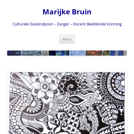
Ga
naar
Marijke Bruin
de
inhoud
Culturele Duizendpoot – Zanger – Docent Beeldende Vorming
Menu