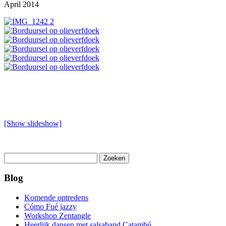
April 2014
[Show slideshow]
Zoeken
naar:
Blog
Komende optredens
Cómo Fué jazzy
Workshop Zentangle
Heerlijk dansen met salsaband Catambú