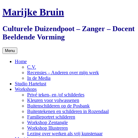
Ga
Marijke Bruin
naar
de
inhoud
Culturele Duizendpoot – Zanger – Docent
Beeldende Vorming
Menu
Home
C.V.
Recensies – Anderen over mijn werk
In de Media
Studio Hartelust
Workshops
Privé teken- en /of schilderles
Kleuren voor volwassenen
Buitenschilderen op de Posbank
Buitentekenen en schilderen in Rozendaal
Familieportret schilderen
Workshop Zentangle
Workshop Illustreren
Lezing over werken als vrij kunstenaar