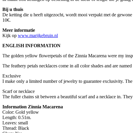
Bij u thuis
De ketting die u heeft uitgezocht, wordt mooi verpakt met de gewone 
10€.
Meer informatie
Kijk op
www.marijkebruin.nl
ENGLISH INFORMATION
The golden yellow flowerpetals of the Zinnia Macarena were my inspi
The feathery petals necklaces come in all color shades and are named af
Exclusive
I make only a limited number of jewelry to guarantee exclusivity. The
Scarf or necklace
The fuller chains sit between a beautiful scarf and a necklace in. They
Information Zinnia Macarena
Color: Gold yellow
Length: 0.51m.
Leaves: small
Thread: Black