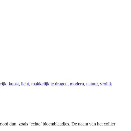
rijk
,
kunst
,
licht
,
makkelijk te dragen
,
modern
,
natuur
,
vrolijk
mooi dun, zoals ‘echte’ bloemblaadjes. De naam van het collier