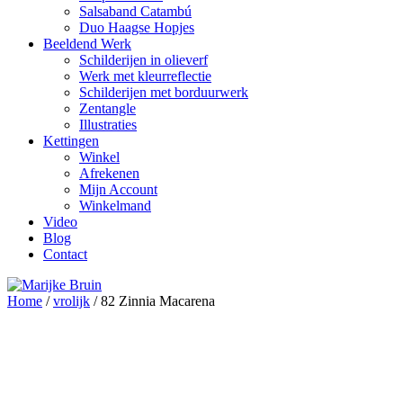
Salsaband Catambú
Duo Haagse Hopjes
Beeldend Werk
Schilderijen in olieverf
Werk met kleurreflectie
Schilderijen met borduurwerk
Zentangle
Illustraties
Kettingen
Winkel
Afrekenen
Mijn Account
Winkelmand
Video
Blog
Contact
Home
/
vrolijk
/ 82 Zinnia Macarena