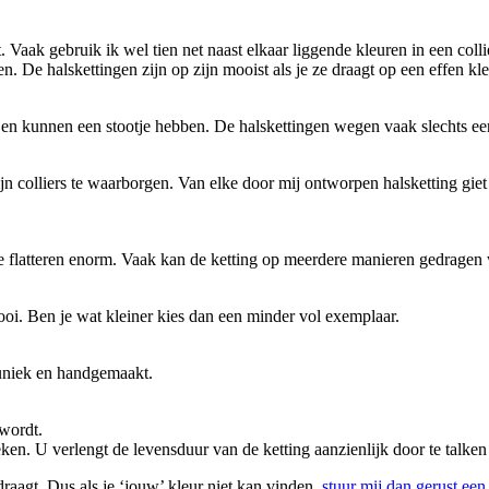
aak gebruik ik wel tien net naast elkaar liggende kleuren in een collie
n. De halskettingen zijn op zijn mooist als je ze draagt op een effen kle
el en kunnen een stootje hebben. De halskettingen wegen vaak slechts een 
ijn colliers te waarborgen. Van elke door mij ontworpen halsketting gie
Ze flatteren enorm. Vaak kan de ketting op meerdere manieren gedragen w
ooi. Ben je wat kleiner kies dan een minder vol exemplaar.
 uniek en handgemaakt.
 wordt.
reken. U verlengt de levensduur van de ketting aanzienlijk door te talke
draagt. Dus als je ‘jouw’ kleur niet kan vinden,
stuur mij dan gerust een