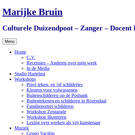
Ga
Marijke Bruin
naar
de
inhoud
Culturele Duizendpoot – Zanger – Docent
Menu
Home
C.V.
Recensies – Anderen over mijn werk
In de Media
Studio Hartelust
Workshops
Privé teken- en /of schilderles
Kleuren voor volwassenen
Buitenschilderen op de Posbank
Buitentekenen en schilderen in Rozendaal
Familieportret schilderen
Workshop Zentangle
Workshop Illustreren
Lezing over werken als vrij kunstenaar
Muziek
Grupo Vacilón