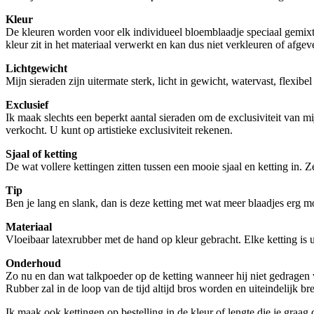
Kleur
De kleuren worden voor elk individueel bloemblaadje speciaal gemixt. V
kleur zit in het materiaal verwerkt en kan dus niet verkleuren of afgeve
Lichtgewicht
Mijn sieraden zijn uitermate sterk, licht in gewicht, watervast, flexib
Exclusief
Ik maak slechts een beperkt aantal sieraden om de exclusiviteit van m
verkocht. U kunt op artistieke exclusiviteit rekenen.
Sjaal of ketting
De wat vollere kettingen zitten tussen een mooie sjaal en ketting in. 
Tip
Ben je lang en slank, dan is deze ketting met wat meer blaadjes erg m
Materiaal
Vloeibaar latexrubber met de hand op kleur gebracht. Elke ketting is
Onderhoud
Zo nu en dan wat talkpoeder op de ketting wanneer hij niet gedragen
Rubber zal in de loop van de tijd altijd bros worden en uiteindelijk b
Ik maak ook kettingen op bestelling in de kleur of lengte die je graag 