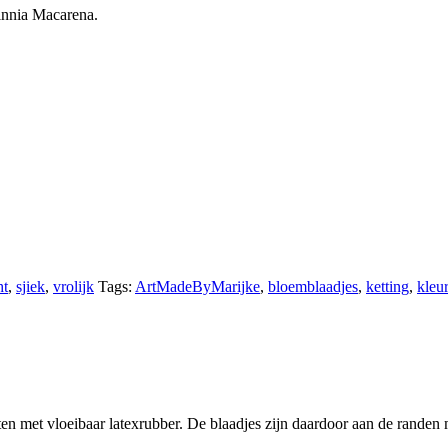
innia Macarena.
ht
,
sjiek
,
vrolijk
Tags:
ArtMadeByMarijke
,
bloemblaadjes
,
ketting
,
kleur
ten met vloeibaar latexrubber. De blaadjes zijn daardoor aan de randen 