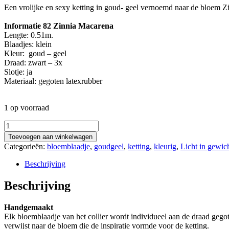
Een vrolijke en sexy ketting in goud- geel vernoemd naar de bloem Z
Informatie 82 Zinnia Macarena
Lengte: 0.51m.
Blaadjes: klein
Kleur: goud – geel
Draad: zwart – 3x
Slotje: ja
Materiaal: gegoten latexrubber
1 op voorraad
82
Zinnia
Toevoegen aan winkelwagen
Macarena
Categorieën:
bloemblaadje
,
goudgeel
,
ketting
,
kleurig
,
Licht in gewic
aantal
Beschrijving
Beschrijving
Handgemaakt
Elk bloemblaadje van het collier wordt individueel aan de draad gego
verwijst naar de bloem die de inspiratie vormde voor de ketting.