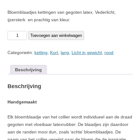
Bloemblaadjes kettingen van gegoten latex. Vederlicht,
ijzersterk en prachtig van kleur.
130
Toevoegen aan winkelwagen
Papaver
aantal
Categorieën:
ketting
,
Kort
,
lang
,
Licht in gewicht
,
rood
Beschrijving
Beschrijving
Handgemaakt
Elk bloemblaadje van het collier wordt individueel aan de draad
gegoten met vloeibaar latexrubber. De blaadjes zijn daardoor
aan de randen mooi dun, zoals ‘echte’ bloemblaadjes. De
naam van het collier verwijst naar de bloem die de inspiratie