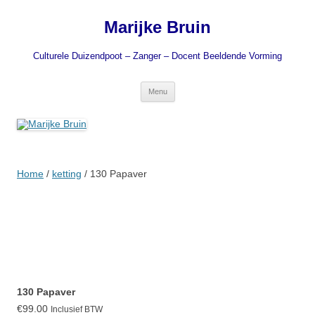
Ga
naar
Marijke Bruin
de
inhoud
Culturele Duizendpoot – Zanger – Docent Beeldende Vorming
Menu
Home
/
ketting
/ 130 Papaver
130 Papaver
€
99.00
Inclusief BTW