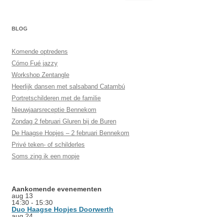
naar:
BLOG
Komende optredens
Cómo Fué jazzy
Workshop Zentangle
Heerlijk dansen met salsaband Catambú
Portretschilderen met de familie
Nieuwjaarsreceptie Bennekom
Zondag 2 februari Gluren bij de Buren
De Haagse Hopjes – 2 februari Bennekom
Privé teken- of schilderles
Soms zing ik een mopje
Aankomende evenementen
aug
13
14:30
-
15:30
Duo Haagse Hopjes Doorwerth
aug
24