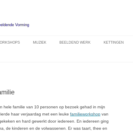
eeldende Vorming
ORKSHOPS
MUZIEK
BEELDEND WERK
KETTINGEN
PRIVÉ TEKEN- EN /OF
GRUPO VACILÓN
SCHILDERIJEN IN OLIEVERF
WINKEL
SCHILDERLES
SALSABAND CATAMBÚ
WERK MET KLEURREFLECTIE
AFREKENEN
KLEUREN VOOR VOLWASSENEN
DUO HAAGSE HOPJES
SCHILDERIJEN MET
MIJN ACCOUNT
BUITENSCHILDEREN OP DE
BORDUURWERK
amilie
WINKELMAND
POSBANK
ZENTANGLE
BUITENTEKENEN EN
n hele familie van 10 personen op bezoek gehad in mijn
ILLUSTRATIES
SCHILDEREN IN ROZENDAAL
n vierde haar verjaardag met een leuke
familieworkshop
van
 gekeken en hard gewerkt door iedereen. En iedereen ging
FAMILIEPORTRET SCHILDEREN
Oma, de kinderen en de volwassenen. Er was taart, thee en