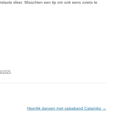
 relaxte sfeer. Misschien een tip om ook eens zoiets te
WORKSHOP ZENTANGLE
WORKSHOP ILLUSTREREN
LEZING OVER WERKEN ALS VRIJ
KUNSTENAAR
9/2025
.
Heerlijk dansen met salsaband Catambú
→