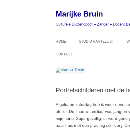
Ga
naar
de
Marijke Bruin
inhoud
Culturele Duizendpoot – Zanger – Docent B
HOME
STUDIO HARTELUST
W
C.V.
CONTACT
RECENSIES – ANDEREN OVER
MIJN WERK
IN DE MEDIA
Portretschilderen met de f
Afgelopen zaterdag heb ik weer eens ee
atelier. De ‘madre familias’ was jarig e
mijn hand. Supergezellig, er werd goed
naar huis met een prachtig schilderij. 