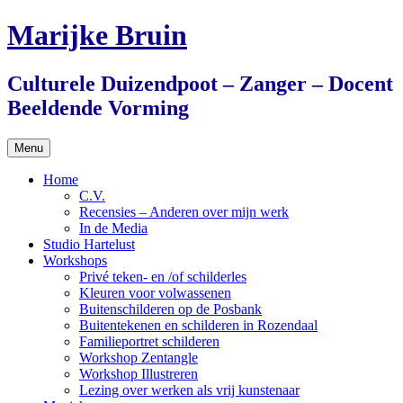
Ga
Marijke Bruin
naar
de
inhoud
Culturele Duizendpoot – Zanger – Docent
Beeldende Vorming
Menu
Home
C.V.
Recensies – Anderen over mijn werk
In de Media
Studio Hartelust
Workshops
Privé teken- en /of schilderles
Kleuren voor volwassenen
Buitenschilderen op de Posbank
Buitentekenen en schilderen in Rozendaal
Familieportret schilderen
Workshop Zentangle
Workshop Illustreren
Lezing over werken als vrij kunstenaar