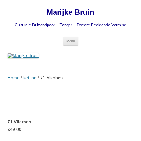
Ga
naar
Marijke Bruin
de
inhoud
Culturele Duizendpoot – Zanger – Docent Beeldende Vorming
Menu
Home
/
ketting
/ 71 Vlierbes
71 Vlierbes
€
49.00