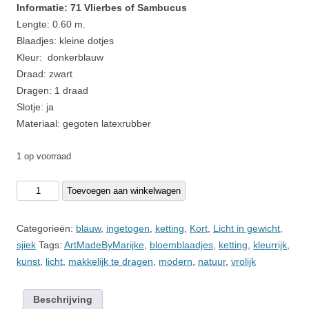
Informatie: 71 Vlierbes of
Sambucus
Lengte: 0.60 m.
Blaadjes: kleine dotjes
Kleur: donkerblauw
Draad: zwart
Dragen: 1 draad
Slotje: ja
Materiaal: gegoten latexrubber
1 op voorraad
71
Toevoegen aan winkelwagen
Vlierbes
aantal
Categorieën:
blauw
,
ingetogen
,
ketting
,
Kort
,
Licht in gewicht
,
sjiek
Tags:
ArtMadeByMarijke
,
bloemblaadjes
,
ketting
,
kleurrijk
,
kunst
,
licht
,
makkelijk te dragen
,
modern
,
natuur
,
vrolijk
Beschrijving