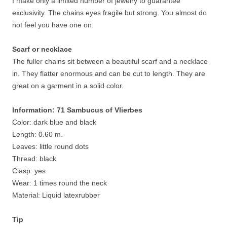
I make only a limited number of jewelry to guarantee
exclusivity. The chains eyes fragile but strong. You almost do
not feel you have one on.
Scarf or necklace
The fuller chains sit between a beautiful scarf and a necklace
in. They flatter enormous and can be cut to length. They are
great on a garment in a solid color.
Information: 71
Sambucus of Vlierbes
Color: dark blue and black
Length: 0.60 m.
Leaves: little round dots
Thread: black
Clasp: yes
Wear: 1 times round the neck
Material: Liquid latexrubber
Tip